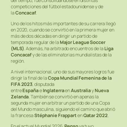
del tiempo, fue consolidándose en distintas
competiciones del fútbol estadounidense y de
la
Concacaf
.
Uno de los hitos más importantes de su carrera llegó
en 2020, cuando se convirtió en la primera mujer en
más de dos décadas en dirigir un partido de
temporada regular de la
Major League Soccer
(MLS)
. Además, ha arbitrado encuentros de la
Liga
Concacaf
y de las eliminatorias mundialistas de la
región.
A nivel internacional, uno de sus mayores logros fue
dirigir la final de la
Copa Mundial Femenina de la
FIFA 2023
, disputada
entre
España
e
Inglaterra
en
Australia
y
Nueva
Zelanda
. También se convirtió en apenas la
segunda mujer en arbitrar un partido de una Copa
del Mundo masculina, siguiendo el camino que abrió
la francesa
Stéphanie Frappart
en
Qatar 2022
.
En el actual Mundial 2026,
Penso
ya tuvo