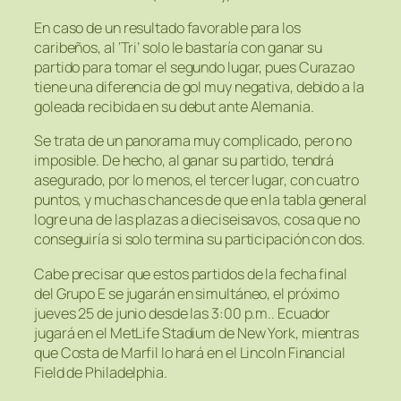
En caso de un resultado favorable para los
caribeños, al ‘Tri’ solo le bastaría con ganar su
partido para tomar el segundo lugar, pues Curazao
tiene una diferencia de gol muy negativa, debido a la
goleada recibida en su debut ante Alemania.
Se trata de un panorama muy complicado, pero no
imposible. De hecho, al ganar su partido, tendrá
asegurado, por lo menos, el tercer lugar, con cuatro
puntos, y muchas chances de que en la tabla general
logre una de las plazas a dieciseisavos, cosa que no
conseguiría si solo termina su participación con dos.
Cabe precisar que estos partidos de la fecha final
del Grupo E se jugarán en simultáneo, el próximo
jueves 25 de junio desde las 3:00 p.m.. Ecuador
jugará en el MetLife Stadium de New York, mientras
que Costa de Marfil lo hará en el Lincoln Financial
Field de Philadelphia.