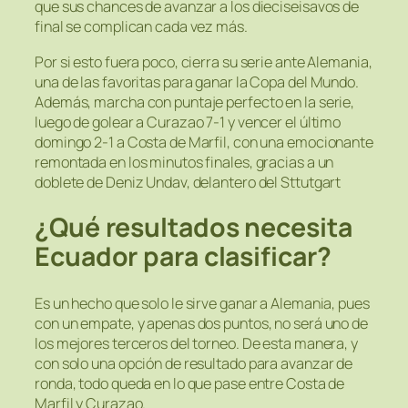
que sus chances de avanzar a los dieciseisavos de
final se complican cada vez más.
Por si esto fuera poco, cierra su serie ante Alemania,
una de las favoritas para ganar la Copa del Mundo.
Además, marcha con puntaje perfecto en la serie,
luego de golear a Curazao 7-1 y vencer el último
domingo 2-1 a Costa de Marfil, con una emocionante
remontada en los minutos finales, gracias a un
doblete de Deniz Undav, delantero del Sttutgart
¿Qué resultados necesita
Ecuador para clasificar?
Es un hecho que solo le sirve ganar a Alemania, pues
con un empate, y apenas dos puntos, no será uno de
los mejores terceros del torneo. De esta manera, y
con solo una opción de resultado para avanzar de
ronda, todo queda en lo que pase entre Costa de
Marfil y Curazao.