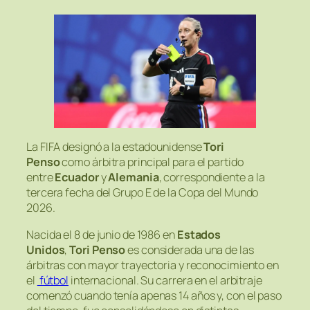
La FIFA designó a la estadounidense
Tori
Penso
como árbitra principal para el partido
entre
Ecuador
y
Alemania
, correspondiente a la
tercera fecha del Grupo E de la Copa del Mundo
2026.
Nacida el 8 de junio de 1986 en
Estados
Unidos
,
Tori Penso
es considerada una de las
árbitras con mayor trayectoria y reconocimiento en
el
fútbol
internacional. Su carrera en el arbitraje
comenzó cuando tenía apenas 14 años y, con el paso