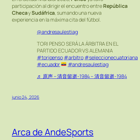
participación al dirigir el encuentro entre
República
Checa
y
Sudáfrica
, sumando una nueva
experiencia en la máxima cita del fútbol.
@andresaulestiag
TORI PENSO SERÁ LA ÁRBITRA EN EL
PARTIDO ECUADOR VS ALEMANIA
#toripenso
#arbitro
#seleccionecuatoriana
#ecuador
#andresaulestiag
♬ 原声 – 清音留逝-1984 – 清音留逝-1984
junio 24, 2026
Arca de AndeSports