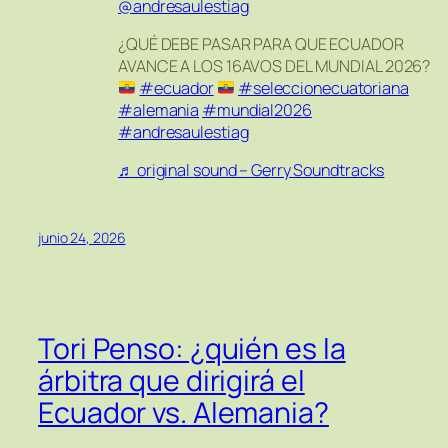
@andresaulestiag
¿QUÉ DEBE PASAR PARA QUE ECUADOR
AVANCE A LOS 16AVOS DEL MUNDIAL 2026?
#ecuador
#seleccionecuatoriana
#alemania
#mundial2026
#andresaulestiag
♬ original sound – Gerry Soundtracks
junio 24, 2026
Tori Penso: ¿quién es la
árbitra que dirigirá el
Ecuador vs. Alemania?