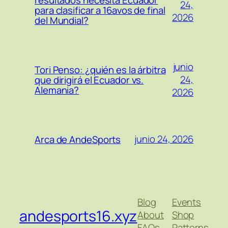
24,
para clasificar a 16avos de final
2026
del Mundial?
junio
Tori Penso: ¿quién es la árbitra
24,
que dirigirá el Ecuador vs.
Alemania?
2026
junio 24, 2026
Arca de AndeSports
Blog
Events
andesports16.xyz
About
Shop
FAQs
Patterns