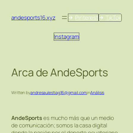
Saltar
al
andesports16.xyz
Pinterest
TikTok
contenido
Instagram
Arca de AndeSports
Written by
andresaulestiag16@gmail.com
in
Análisis
AndeSports
es mucho más que un medio
de comunicación; somos la casa digital
donde la pasión por el deporte ecuatoriano